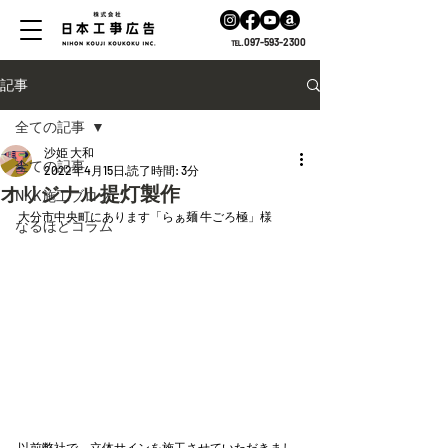
℡.097-593-2300
記事
全ての記事
沙姫 大和
全ての記事
2022年4月15日
読了時間: 3分
オリジナル提灯製作
NKK施工ブログ
大分市中央町にあります「らぁ麺 牛ごろ極」様
なるほどコラム
以前弊社で、立体サインを施工させていただきまし