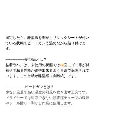
固定したら、離型紙を剥がしリタックシートが付い
ている状態でヒートガンで温めながら貼り付けま
す。
----------------離型紙とは？
粘着ラベルは、未使用の状態では
糊
面にゴミ等が付
着せず粘着性能が維持出来るよう台紙で保護されて
います。この台紙が離型紙（剥離紙）です。
----------------ヒートガンとは？
少ない風量で高い温度の熱風を吹き出す工具です。
ドライヤーでは対応できない熱収縮チューブの収縮
やシール貼り・剥がし作業に使用します。