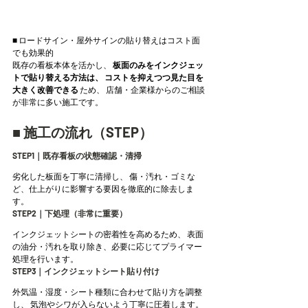
■ ロードサイン・屋外サインの貼り替えはコスト面
でも効果的
既存の看板本体を活かし、 
板面のみをインクジェッ
トで貼り替える方法は、
コストを抑えつつ見た目を
大きく改善できる
 ため、 店舗・企業様からのご相談
が非常に多い施工です。
■ 施工の流れ（STEP）
STEP1｜既存看板の状態確認・清掃
劣化した板面を丁寧に清掃し、 傷・汚れ・ゴミな
ど、仕上がりに影響する要因を徹底的に除去しま
す。
STEP2｜下処理（非常に重要）
インクジェットシートの密着性を高めるため、 表面
の油分・汚れを取り除き、必要に応じてプライマー
処理を行います。
STEP3｜インクジェットシート貼り付け
外気温・湿度・シート種類に合わせて貼り方を調整
し、 気泡やシワが入らないよう丁寧に圧着します。