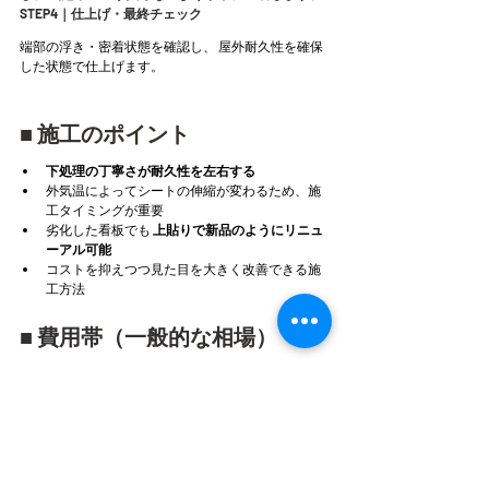
STEP4｜仕上げ・最終チェック
端部の浮き・密着状態を確認し、 屋外耐久性を確保
した状態で仕上げます。
■ 施工のポイント
下処理の丁寧さが耐久性を左右する
外気温によってシートの伸縮が変わるため、施
工タイミングが重要
劣化した看板でも 
上貼りで新品のようにリニュ
ーアル可能
コストを抑えつつ見た目を大きく改善できる施
工方法
■ 費用帯（一般的な相場）
ロードサインの板面貼り替えは、 
3万円〜15万円程
度
 が一般的な目安です。
※サイズ・劣化状況・シート種類・施工環境によっ
て変動します。
■ お問い合わせ