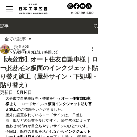
℡.097-593-2300
記事
全ての記事
沙姫 大和
全ての記事
2021年11月9日
読了時間: 3分
【大分市】オート住友自動車様｜ロ
NKK施工ブログ
ードサイン板面のインクジェット貼
なるほどコラム
り替え施工（屋外サイン・下処理・
貼り替え）
更新日：
5月14日
大分市で自動車販売・整備を行う 
オート住友自動車
様
 より、 ロードサインの 
板面インクジェット貼り替
え施工
 のご依頼をいただきました。
屋外に設置されているロードサインは、 日差し・
雨・風などの影響を受けやすく、 経年劣化によって
色あせや汚れが目立ちやすいサインのひとつです。 
今回は、既存の看板を活かしながら 
インクジェット
シートの貼り替えでリニューアル
 を行い、 視認性の