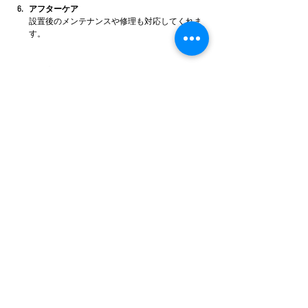
アフターケア
設置後のメンテナンスや修理も対応してくれま
す。
看板はお店の第一印象を決める大切なアイテムで
す。だからこそ、信頼できるパートナーに依頼した
いですよね。株式会社日本工事広告のサービスは、
そんな期待に応えてくれる存在です。看板製作を考
えているなら、ぜひ一度相談してみてはいかがでし
ょうか？きっと満足のいく看板が手に入るはずで
す。
最新記事
すべて表示