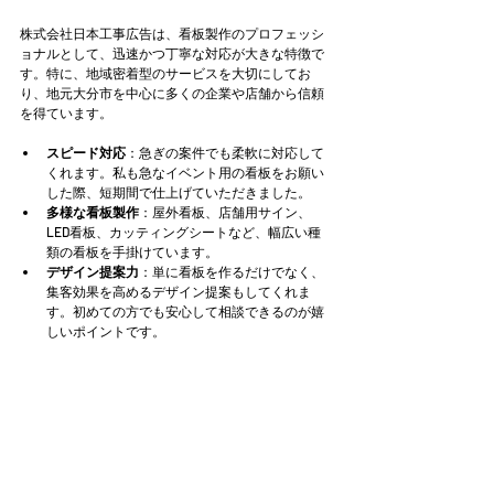
株式会社日本工事広告は、看板製作のプロフェッシ
ョナルとして、迅速かつ丁寧な対応が大きな特徴で
す。特に、地域密着型のサービスを大切にしてお
り、地元大分市を中心に多くの企業や店舗から信頼
を得ています。
スピード対応
：急ぎの案件でも柔軟に対応して
くれます。私も急なイベント用の看板をお願い
した際、短期間で仕上げていただきました。
多様な看板製作
：屋外看板、店舗用サイン、
LED看板、カッティングシートなど、幅広い種
類の看板を手掛けています。
デザイン提案力
：単に看板を作るだけでなく、
集客効果を高めるデザイン提案もしてくれま
す。初めての方でも安心して相談できるのが嬉
しいポイントです。