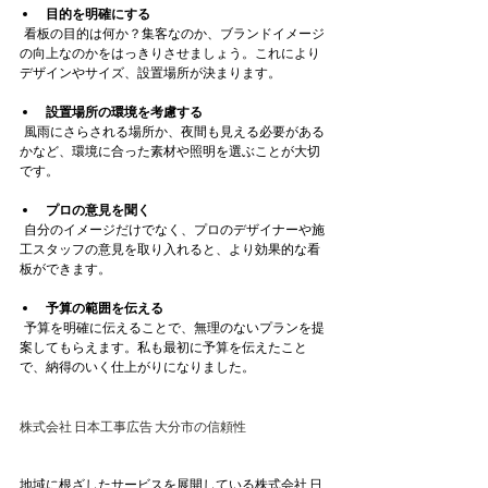
目的を明確にする
  看板の目的は何か？集客なのか、ブランドイメージ
の向上なのかをはっきりさせましょう。これにより
デザインやサイズ、設置場所が決まります。
設置場所の環境を考慮する
  風雨にさらされる場所か、夜間も見える必要がある
かなど、環境に合った素材や照明を選ぶことが大切
です。
プロの意見を聞く
  自分のイメージだけでなく、プロのデザイナーや施
工スタッフの意見を取り入れると、より効果的な看
板ができます。
予算の範囲を伝える
  予算を明確に伝えることで、無理のないプランを提
案してもらえます。私も最初に予算を伝えたこと
で、納得のいく仕上がりになりました。
株式会社 日本工事広告 大分市の信頼性
地域に根ざしたサービスを展開している株式会社 日