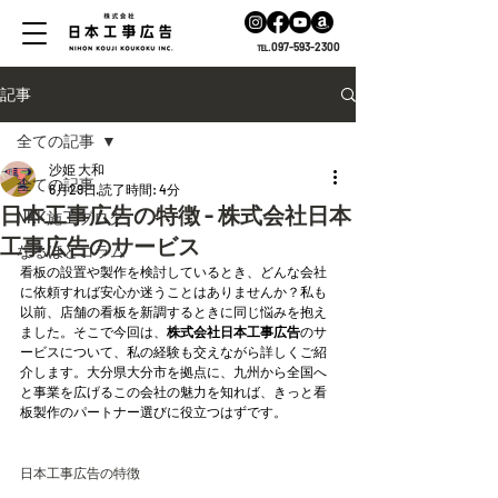
℡.097-593-2300
記事
全ての記事
沙姫 大和
全ての記事
6月29日
読了時間: 4分
日本工事広告の特徴 - 株式会社日本
NKK施工ブログ
工事広告のサービス
なるほどコラム
看板の設置や製作を検討しているとき、どんな会社
に依頼すれば安心か迷うことはありませんか？私も
以前、店舗の看板を新調するときに同じ悩みを抱え
ました。そこで今回は、
株式会社日本工事広告
のサ
ービスについて、私の経験も交えながら詳しくご紹
介します。大分県大分市を拠点に、九州から全国へ
と事業を広げるこの会社の魅力を知れば、きっと看
板製作のパートナー選びに役立つはずです。
日本工事広告の特徴