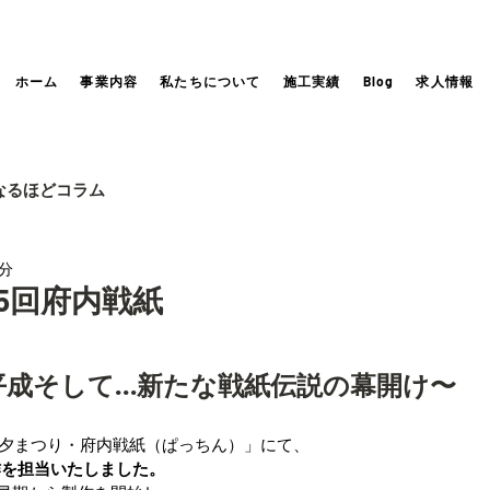
ホーム
事業内容
私たちについて
施工実績
Blog
求人情報
なるほどコラム
3分
第35回府内戦紙
平成そして…新たな戦紙伝説の幕開け〜
夕まつり・府内戦紙（ぱっちん）」にて、
作を担当いたしました。