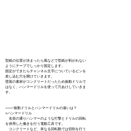
型紙の位置が決まったら風などで型紙が剥がれない
ようにテープでしっかり固定します。
固定ができたらチャンネル文字についているピンを
差し込む穴を開けていきます。
壁面の素材がコンクリートだったため振動ドリルで
はなく、ハンマードリルを使って穴あけしていきま
す。
-------振動ドリルとハンマードリルの違いは？
○ハンマードリル
　名前の通りハンマーのような打撃とドリルの回転
を併用した働きを行う電動工具です。
　コンクリートなど、単なる回転動では切削を行う