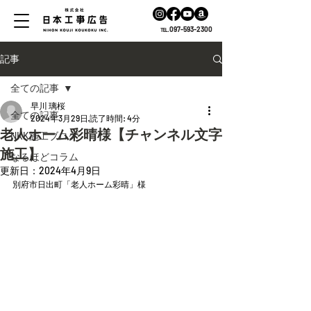
℡.097-593-2300
記事
全ての記事
早川 璃桜
全ての記事
2024年3月29日
読了時間: 4分
老人ホーム彩晴様【チャンネル文字
NKK施工ブログ
施工】
なるほどコラム
更新日：
2024年4月9日
別府市日出町「老人ホーム彩晴」様