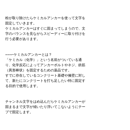
粉が取り除けたらケミカルアンカーを使って文字を
固定していきます。
ケミカルアンカーはすぐに固まってしまうので、文
字のバランスを見ながらスピーディーに取り付けを
行う必要があります。
-------ケミカルアンカーとは？
「ケミカル（化学）」という名前がついている通
り、化学反応によってアンカーボルトやネジ、鉄筋
（異形棒状）を固定するための薬品です。
すでに存在しているコンクリート基礎や擁壁に対し
て、新たにコンクリートを打ち足したい特に固定す
る目的で使用します。
チャンネル文字をはめ込んだらケミカルアンカーが
固まるまで文字が傾いたり浮いてこないようにテー
プで固定します。