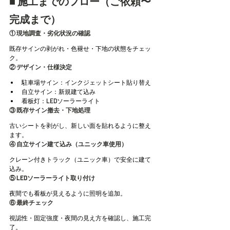
■ 施工までのフロー（ご依頼〜
完成まで）
① 現地調査・劣化状況の確認
既存サインの剥がれ・色褪せ・下地の状態をチェッ
ク。
② デザイン・仕様決定
駐車場サイン：インクジェットシート貼り替え
自立サイン：新規建て込み
看板灯：LEDソーラーライト
③ 既存サイン撤去・下地処理
古いシートを剥がし、新しい面を貼れるように整え
ます。
④ 自立サイン建て込み（ユニック車使用）
クレーン付きトラック（ユニック車）で安全に建て
込み。
⑤ LEDソーラーライト取り付け
夜間でも看板が見えるように照明を追加。
⑥ 最終チェック
視認性・固定強度・夜間の見え方を確認し、施工完
了。