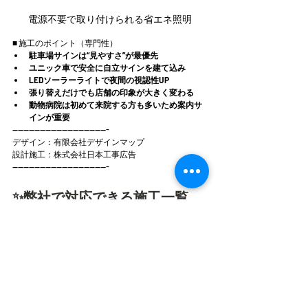
電源不要で取り付けられる省エネ照明
■ 施工のポイント（専門性）
駐車場サインは“見やすさ”が最優先
ユニック車で安全に自立サインを建て込み
LEDソーラーライトで夜間の視認性UP
張り替えだけでも店舗の印象が大きく変わる
動物病院は初めて来院する方も多いため案内サ
インが重要
-----------------------------------
デザイン：有限会社デザインマップ
設計施工：株式会社日本工事広告
-----------------------------------
✨弊社で対応できる施工一覧
駐車場サイン
自立サイン（鉄骨・SUS）
壁面サイン
電照看板（FFシート）
LEDソーラーライト
ウィンドウサイン
カッティングシート
室内サイン