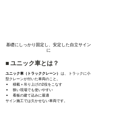
基礎にしっかり固定し、安定した自立サイン
に
■ ユニック車とは？
ユニック車（トラッククレーン）
 は、 トラックに小
型クレーンが付いた車両のこと。
積載＋吊り上げの2役をこなす
狭い現場でも使いやすい
看板の建て込みに最適
サイン施工では欠かせない車両です。