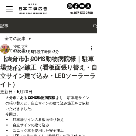
℡.097-593-2300
記事
全ての記事
沙姫 大和
全ての記事
2022年3月5日
読了時間: 3分
【大分市】COMS動物病院様｜駐車
NKK施工ブログ
場サイン施工（看板面張り替え・自
なるほどコラム
立サイン建て込み・LEDソーラーラ
イト）
更新日：
5月20日
大分市にある 
COMS動物病院様
 より、 駐車場サイン
の張り替えと、自立サインの建て込み施工をご依頼
いただきました。
今回は、
駐車場サインの看板面張り替え
自立サインの建て込み
ユニック車を使用した安全施工
LEDソーラーライト（看板灯）の取り付け と、