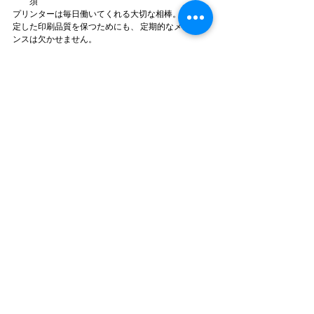
須
プリンターは毎日働いてくれる大切な相棒。 長く安
定した印刷品質を保つためにも、 定期的なメンテナ
ンスは欠かせません。
■ 弊社のプリントサービス
弊社では、Mimakiプリンターを使用した
壁面サイン
インクジェット出力
大判プリント
カッティングシート制作 など、多様な仕様に対
応しています。
■ お問い合わせ
ご相談・お見積りは無料です。
メール：nkk2300@gmail.com
電話：097-593-2300
営業時間：8:30〜19:00（※日曜・祝日休み）
■ SNS・動画で施工の様子を公開中
YouTube 
https://www.youtube.com/channel/UCCZhlxEF-