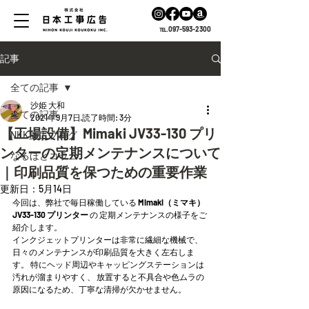
℡.097-593-2300
記事
全ての記事
沙姫 大和
全ての記事
2021年9月7日
読了時間: 3分
【工場設備】Mimaki JV33-130 プリ
NKK施工ブログ
ンターの定期メンテナンスについて
なるほどコラム
｜印刷品質を保つための重要作業
更新日：
5月14日
今回は、弊社で毎日稼働している 
Mimaki（ミマキ）
JV33-130 プリンター
 の 定期メンテナンスの様子をご
紹介します。
インクジェットプリンターは非常に繊細な機械で、 
日々のメンテナンスが印刷品質を大きく左右しま
す。 特にヘッド周辺やキャッピングステーションは
汚れが溜まりやすく、 放置すると不具合や色ムラの
原因になるため、丁寧な清掃が欠かせません。