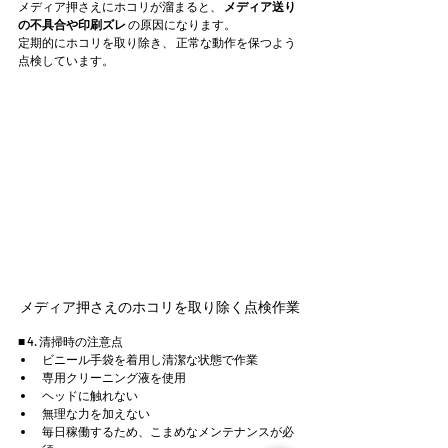
メディア押さえにホコリが溜まると、 
メディア送り
の不具合や印刷ズレ
 の原因になります。
定期的にホコリを取り除き、 正常な動作を保つよう
点検しています。
メディア押さえのホコリを取り除く点検作業
■ 4. 清掃時の注意点
ビニール手袋を着用し清潔な状態で作業
専用クリーニング液を使用
ヘッドに触れない
無理な力を加えない
毎日稼働するため、こまめなメンテナンスが必