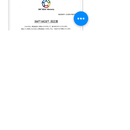
tell:
097-593-2300
fax:
097-593-2312
mail:
nkk2300@gmail.com
​営業時間