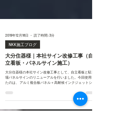
2019年12月18日
読了時間: 3分
NKK施工ブログ
大分住器様｜本社サイン改修工事（自
立看板・パネルサイン施工）
大分住器様の本社サイン改修工事として、自立看板と駐車
場パネルサインのリニューアルを行いました。今回使用し
たのは、 アルミ複合板パネル＋高耐候インクジェットシー
ト の組み合わせで、屋外でも色褪せにくく、 耐用年数は約
5〜10年 と長く安心してご利用いただける仕様です。 パネ
ルサインの費用は、一般的に 3万円〜15万円前後 が目安です