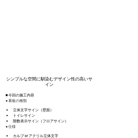
シンプルな空間に馴染むデザイン性の高いサ
イン
■ 今回の施工内容
● 看板の種類
立体文字サイン（壁面）
トイレサイン
階数表示サイン（フロアサイン）
● 仕様
カルプ or アクリル立体文字