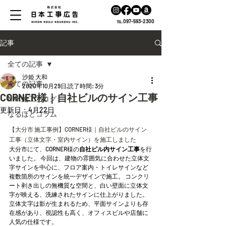
℡.097-593-2300
記事
全ての記事
沙姫 大和
全ての記事
2020年10月29日
読了時間: 3分
CORNER様｜自社ビルのサイン工事
NKK施工ブログ
更新日：
4月22日
なるほどコラム
【大分市 施工事例】CORNER様｜自社ビルのサイン
工事（立体文字・室内サイン）を施工しました
大分市にて、CORNER様の
自社ビル内サイン工事
を行
いました。 今回は、建物の雰囲気に合わせた立体文
字サインを中心に、フロア案内・トイレサインなど
複数箇所のサインを統一デザインで施工。 コンクリ
ート剥き出しの無機質な空間と、白い壁面に立体文
字が映える、洗練されたサインに仕上がりました。
立体文字は影が生まれるため、平面サインよりも存
在感があり、視認性も高く、オフィスビルや店舗に
人気の仕様です。