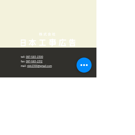
tell:
097-593-2300
fax:
097-593-2312
mail:
nkk2300@gmail.com
​営業時間
平日 8:30〜18:00
​（休日）土曜日・
日曜日・祝日
大分県大分市横田1-10-5
一般建設業 県知事（般-5）