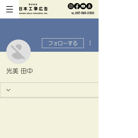
℡.097-593-2300
その他
フォローする
光美 田中